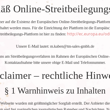
äß Online-Streitbeilegung
er auf die Existenz der Europäischen Online-Streitbeilegungs-Plattform
haltet werden muss. Für die Einrichtung der Plattform ist die Europä
http://ec.europa.eu/od
treitbeilegungs-Plattform ist hier zu finden:
Unsere E-Mail lautet: m.kaben@tm-sales-gmbh.de
, uns am Streitbeilegungsverfahren im Rahmen der Europäischen Online-S
Kontaktaufnahme bitte unsere obige E-Mail und Telefonnummer.
claimer – rechtliche Hinw
§ 1 Warnhinweis zu Inhalten
r Webseite wurden mit größtmöglicher Sorgfalt erstellt. Der Anbieter d
losen und frei zugänglichen journalistischen Ratgeber und Nachrichten