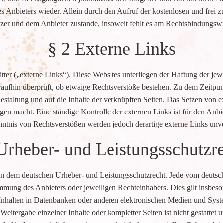
 Anbieters wieder. Allein durch den Aufruf der kostenlosen und frei z
er und dem Anbieter zustande, insoweit fehlt es am Rechtsbindungswil
§ 2 Externe Links
ter („externe Links“). Diese Websites unterliegen der Haftung der jewei
aufhin überprüft, ob etwaige Rechtsverstöße bestehen. Zu dem Zeitpun
Gestaltung und auf die Inhalte der verknüpften Seiten. Das Setzen von e
gen macht. Eine ständige Kontrolle der externen Links ist für den Anb
ntnis von Rechtsverstößen werden jedoch derartige externe Links unve
Urheber- und Leistungsschutzr
egen dem deutschen Urheber- und Leistungsschutzrecht. Jede vom deuts
mmung des Anbieters oder jeweiligen Rechteinhabers. Dies gilt insbeso
nhalten in Datenbanken oder anderen elektronischen Medien und Systeme
Weitergabe einzelner Inhalte oder kompletter Seiten ist nicht gestattet 